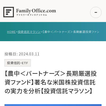
HOME
>
投資信託マラソン
>
初めての方へ
ご利用の流れ・プラン
投稿日: 2024.03.11
事例紹介
エキスパート一覧
投資信託・ETF
無料講座
【農中＜パートナーズ＞長期厳選投
コラム
資ファンド】著名な米国株投資信託
利用者の声
の実力を分析【投資信託マラソン】
無料ご相談
ログイン