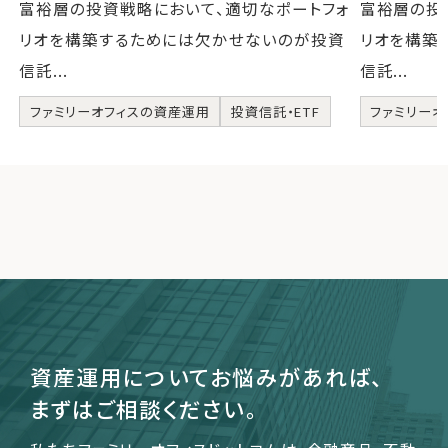
富裕層の投資戦略において、適切なポートフォ
富裕層の投
リオを構築するためには欠かせないのが投資
リオを構築
信託...
信託...
ファミリーオフィスの資産運用
投資信託・ETF
ファミリーオ
資産運用についてお悩みがあれば、
まずはご相談ください。