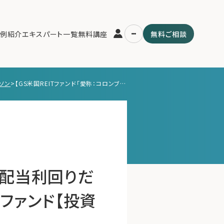
例紹介
エキスパート一覧
無料講座
無料ご相談
ソン
>
【GS米国REITファンド「愛称：コロンブスの卵】配当利回りだけではなく成長性に着目した投資戦略のREITファンド【投資信託マラソン】
運営会社
用の流れ・プラン
ファミリーオフィスとは
スパート一覧
関連書籍
ム
メールマガジン登録
よくある質問
卵】配当利回りだ
ファンド【投資