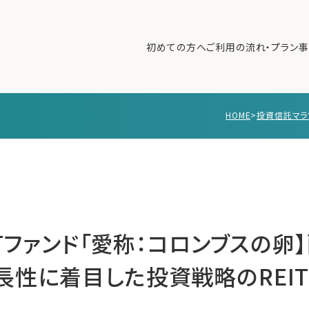
初めての方へ
ご利用の流れ・プラン
事
HOME
>
投資信託マラ
初めての方へ
ご利
事例紹介
エキ
無料講座
コラ
利用者の声
無料ご相談
ログイン
ITファンド「愛称：コロンブスの
長性に着目した投資戦略のREIT