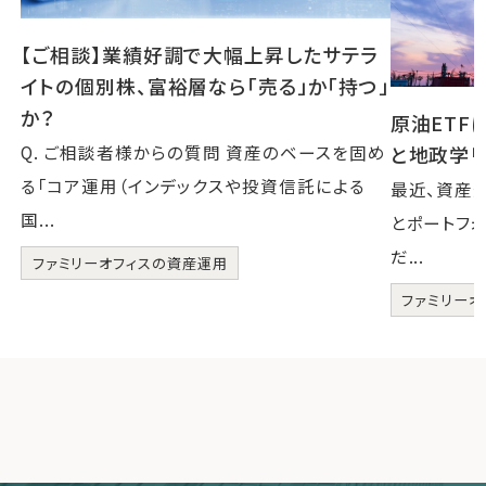
【ご相談】業績好調で大幅上昇したサテラ
イトの個別株、富裕層なら「売る」か「持つ」
か？
原油ETF
Q. ご相談者様からの質問 資産のベースを固め
と地政学リ
る「コア運用（インデックスや投資信託による
最近、資産
国...
とポートフ
だ...
ファミリーオフィスの資産運用
ファミリーオ