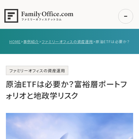
HOME
>
事例紹介
>
ファミリーオフィスの資産運用
>
初めての方へ
ご利用の流れ・プラン
事例紹介
ファミリーオフィスの資産運用
原油ETFは必要か？富裕層ポートフ
エキスパート一覧
無料講座
ォリオと地政学リスク
コラム
利用者の声
無料ご相談
ログイン