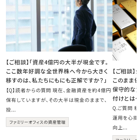
【ご相談】「資産4億円の大半が現金です。
【ご相談】
ここ数年好調な全世界株へ今から大きく
このまま保
移すのは、私たちにもにも正解ですか？」
保守的な
【Q】読者からの質問 現在、金融資産を約4億円
付けとは
保有していますが、その大半は現金のままで、
Q.ご質問
投...
運用を心掛
ファミリーオフィスの資産管理
向上...