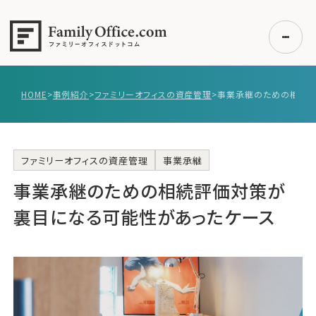
HOME
>
事例紹介
>
ファミリーオフィスの資産管理
>
初めての方へ
ご利用の流れ・プラン
事例紹介
ファミリーオフィスの資産管理
事業承継
事業承継のための相続評価対策が
エキスパート一覧
無料講座
裏目になる可能性があったケース
コラム
利用者の声
無料ご相談
ログイン