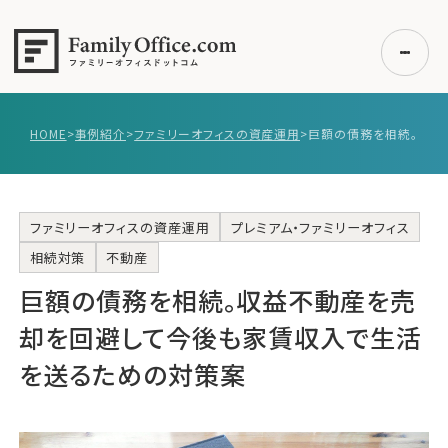
HOME
>
事例紹介
>
ファミリーオフィスの資産運用
>
初めての方へ
ご利用の流れ・プラン
事例紹介
ファミリーオフィスの資産運用
プレミアム・ファミリーオフィス
相続対策
不動産
エキスパート一覧
巨額の債務を相続。収益不動産を売
無料講座
却を回避して今後も家賃収入で生活
コラム
を送るための対策案
利用者の声
無料ご相談
ログイン