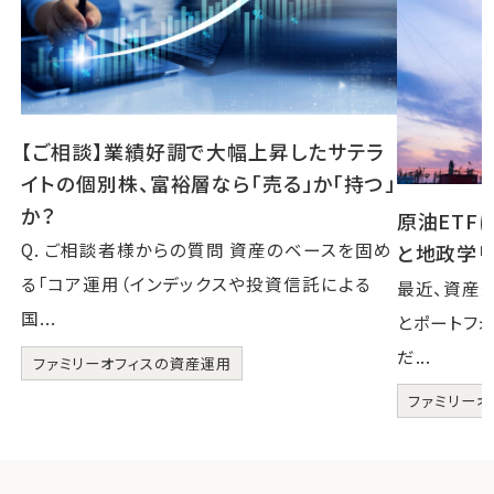
【ご相談】業績好調で大幅上昇したサテラ
イトの個別株、富裕層なら「売る」か「持つ」
か？
原油ETF
Q. ご相談者様からの質問 資産のベースを固め
と地政学リ
る「コア運用（インデックスや投資信託による
最近、資産
国...
とポートフ
だ...
ファミリーオフィスの資産運用
ファミリーオ