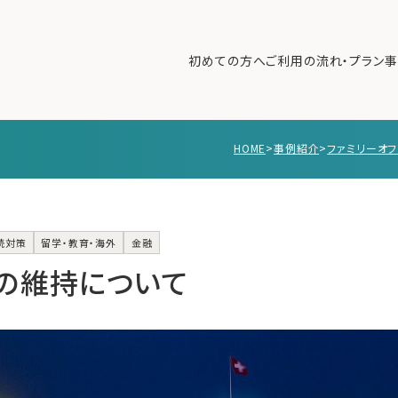
初めての方へ
ご利用の流れ・プラン
事
HOME
>
事例紹介
>
ファミリーオ
初めての方へ
ご利
事例紹介
エキ
無料講座
コラ
続対策
留学・教育・海外
金融
利用者の声
の維持について
無料ご相談
ログイン