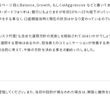
ジ目にBalance, Growth, もしくはAggressive などと書
ス・ポートフォリオは、銀行にもよりますが年初10％～15％程下がってい
スをする事なく、口座開設当時と現在の状況はかなり変わっているので
（リスク尺度）も含めた運用方針の見直しを相談されてははいかがでしょう
を運用する意味はあるのか、担当者とのコミュニケーションが改善する余
合的に考えて、今後の方針を決める事をお勧めいたしました。
管理してください。また、当初の目的が損なわれた場合は、無理に維持を