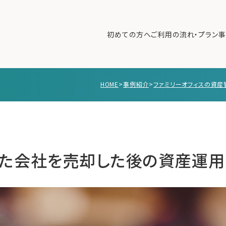
初めての方へ
ご利用の流れ・プラン
事
HOME
>
事例紹介
>
ファミリーオフィスの資産
初めての方へ
ご利
事例紹介
エキ
無料講座
コラ
利用者の声
た会社を売却した後の資産運用
無料ご相談
ログイン