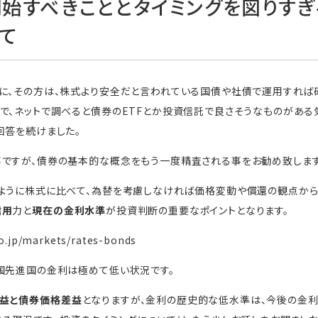
始すべきこととタイミングを図りす
て
ちに、その方は、株式より安全だと言われている国債や社債で運用すれば
で、ネットで調べると債券のETFとか投資信託で良さそうなものがある
回答を続けました。
事ですが、債券の基本的な概念をもう一度精査される事をお勧め致します
ように株式に比べて、為替を考慮しなければ価格変動や償還の観点から
信用
力と
現在の金利水準
が投資判断の重要なポイントとなります。
o.jp/markets/rates-bonds
国先進国の金利は極めて低い状況です。
益と債券価格差益
となりますが、金利の歴史的な低水準は、今後の金