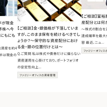
【ご相談】富
産配分とは何
半が現金
【ご相談】金・銀価格が下落していま
界株へ今
～株式の割合を
すが、このまま保有を続けるべきでし
ちにもにも
達成確率を最大化
ょうか？～保守的な資産配分におけ
容 最近、ニュ...
る金・銀の位置付けとは～
融資産を約4
ファミリーオフィス
Q.ご質問 私は株式や債券だけに偏らない
大半は現金の
資産運用を心掛けており、ポートフォリオ
の安定性向上...
ファミリーオフィスの資産管理