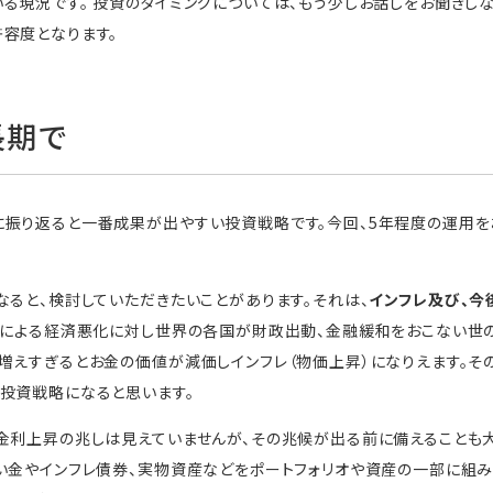
る現況です。 投資のタイミングについては、もう少しお話しをお聞きし
容度となります。
長期で
に振り返ると一番成果が出やすい投資戦略です。今回、5年程度の運用
なると、検討していただきたいことがあります。それは、
インフレ及び、今
蔓延による経済悪化に対し世界の各国が財政出動、金融緩和をおこない世
増えすぎるとお金の価値が減価しインフレ（物価上昇）になりえます。そ
投資戦略になると思います。
金利上昇の兆しは見えていませんが、その兆候が出る前に備えることも大
い金やインフレ債券、実物資産などをポートフォリオや資産の一部に組