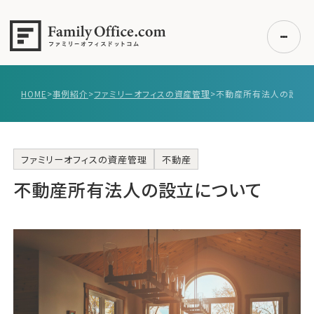
HOME
>
事例紹介
>
ファミリーオフィスの資産管理
>
不動産所有法人の設立
初めての方へ
ご利用の流れ・プラン
事例紹介
ファミリーオフィスの資産管理
不動産
不動産所有法人の設立について
エキスパート一覧
無料講座
コラム
利用者の声
無料ご相談
ログイン