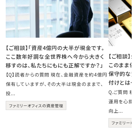
【ご相談】「資産4億円の大半が現金です。
【ご相談】
ここ数年好調な全世界株へ今から大きく
このまま保
移すのは、私たちにもにも正解ですか？」
保守的な
【Q】読者からの質問 現在、金融資産を約4億円
付けとは
保有していますが、その大半は現金のままで、
Q.ご質問
投...
運用を心掛
ファミリーオフィスの資産管理
向上...
ファミリーオ