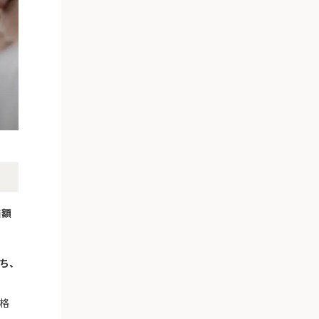
価額
ち、
格