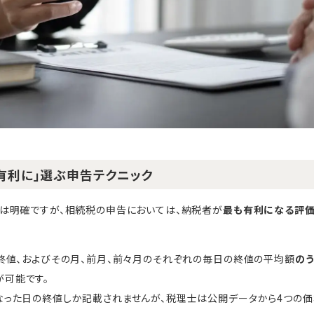
も有利に」選ぶ申告テクニック
は明確ですが、相続税の申告においては、納税者が
最も有利になる評
の終値、およびその月、前月、前々月のそれぞれの毎日の終値の平均額
のう
が可能です。
なった日の終値しか記載されませんが、税理士は公開データから4つの価