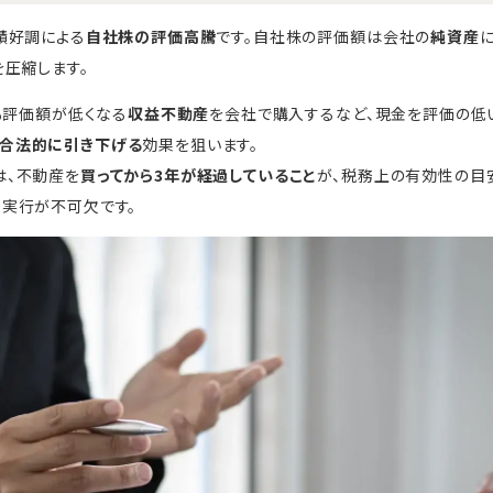
績好調による
自社株の評価高騰
です。自社株の評価額は会社の
純資産
圧縮します。
りも評価額が低くなる
収益不動産
を会社で購入するなど、現金を評価の低
合法的に引き下げる
効果を狙います。
は、不動産を
買ってから3年が経過していること
が、税務上の有効性の目
な実行が不可欠です。