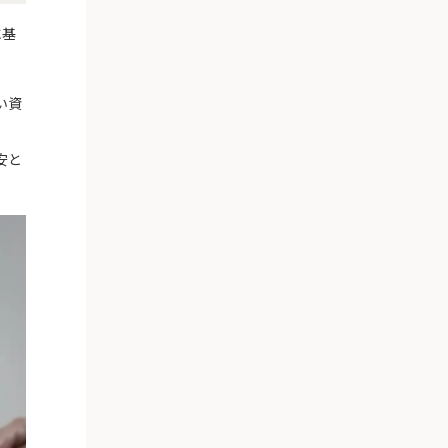
に基
い資
安と