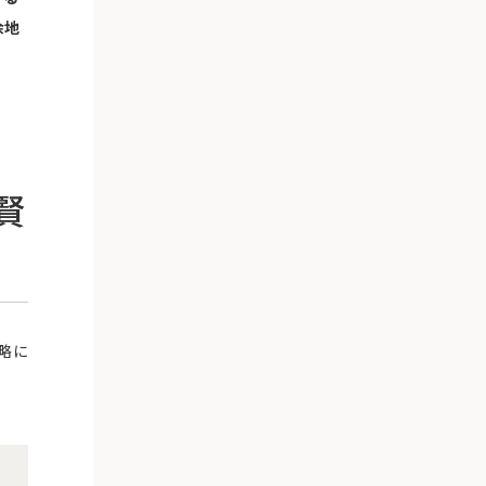
余地
賢
略に