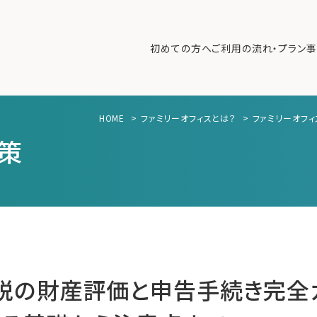
初めての方へ
ご利用の流れ・プラン
事
HOME
>
ファミリーオフィスとは？
>
ファミリーオフ
初めての方へ
ご利
策
事例紹介
エキ
無料講座
コラ
利用者の声
無料ご相談
ログイン
続税の財産評価と申告手続き完全