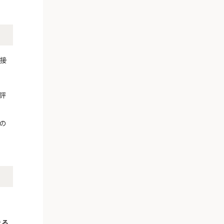
直接
評
の
きる