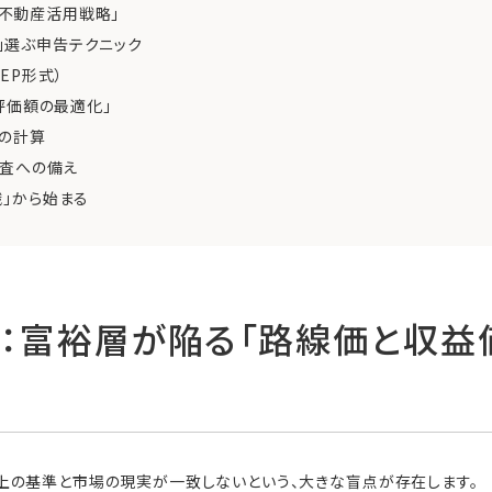
「不動産活用戦略」
に」選ぶ申告テクニック
EP形式）
と「評価額の最適化」
額の計算
務調査への備え
識」から始まる
心：富裕層が陥る「路線価と収益
上の基準と市場の現実が一致しないという、大きな盲点が存在します。