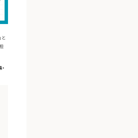
」と
担
株・