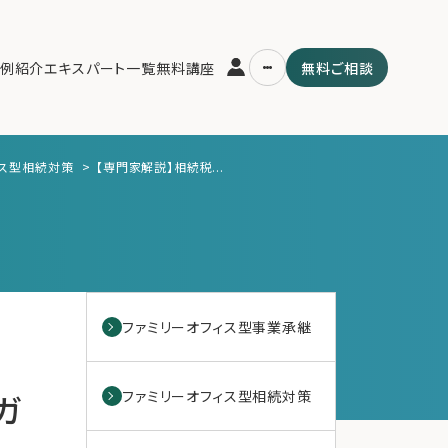
例紹介
エキスパート一覧
無料講座
無料ご相談
ィス型相続対策
>
【専門家解説】相続税...
運営会社
用の流れ・プラン
ファミリーオフィスとは
スパート一覧
関連書籍
ム
メールマガジン登録
よくある質問
ファミリーオフィス型事業承継
ガ
ファミリーオフィス型相続対策