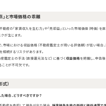
盲点」と市場価格の乖離
不動産の「家賃収入を生む力」や「売却益」といった市場価値（時価）を
スクが生じます。
で、市場における収益価格（不動産鑑定士が用いる評価額）が低い場合、
を相続するリスクがあります。
動産鑑定士の手法（直接還元法など）に基づく
収益価格
を把握し、申告後
ることが不可欠です。
形式）
した場合、どうすべきですか？
不動産を売却して損失が出た場合、
譲渡損失を他の所得と損益通算で