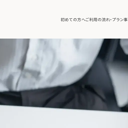
軽減を活用する際に大事なポイントとは
>
s2 (4)
初めての方へ
ご利用の流れ・プラン
事
初めての方へ
ご利
事例紹介
エキ
無料講座
コラ
利用者の声
無料ご相談
ログイン