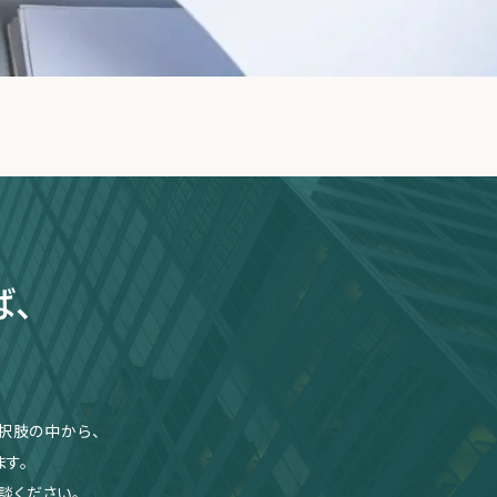
ば、
択肢の中から、
す。
談ください。