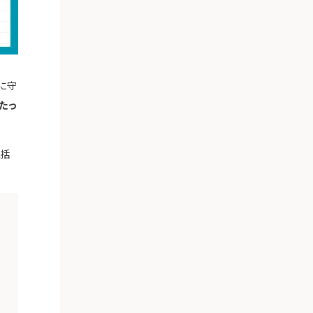
に守
たっ
包括