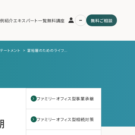
例紹介
エキスパート一覧
無料講座
無料ご相談
ステートメント
>
富裕層のためのライフ...
運営会社
用の流れ・プラン
ファミリーオフィスとは
スパート一覧
関連書籍
ム
メールマガジン登録
よくある質問
ファミリーオフィス型事業承継
期
ファミリーオフィス型相続対策