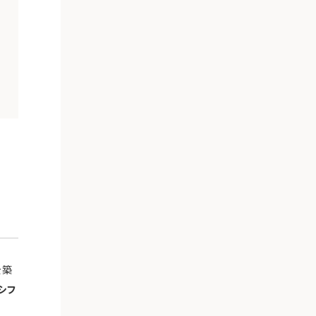
管
を築
シフ