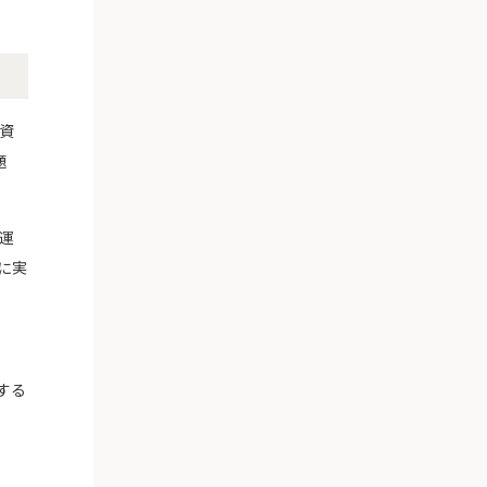
の資
題
の運
に実
する