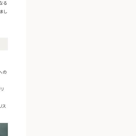
なる
まし
への
リ
リス