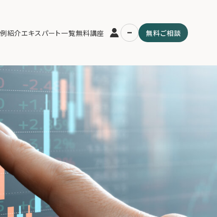
ket.
例紹介
エキスパート一覧
無料講座
無料ご相談
運営会社
用の流れ・プラン
ファミリーオフィスとは
スパート一覧
関連書籍
ム
メールマガジン登録
よくある質問