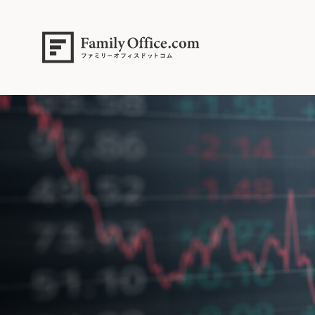
HOME
>
資産運用・管理コラム
>
トランプ政策転換で日経平均株価が
Candlestick chart and data of financial market.