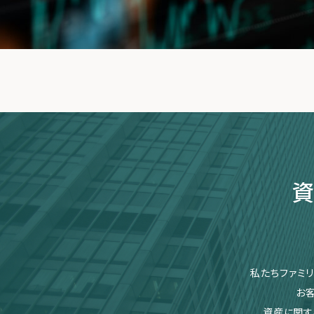
資
私たちファミ
お
資産に関す