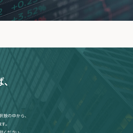
ば、
択肢の中から、
す。
談ください。