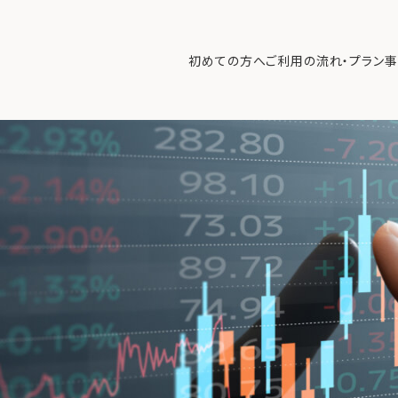
歴代2位の急騰劇
>
Candlestick chart and data of financial mar
初めての方へ
ご利用の流れ・プラン
事
初めての方へ
ご利
事例紹介
エキ
無料講座
コラ
利用者の声
無料ご相談
ログイン