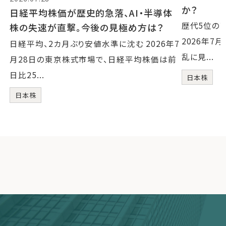
か？
日経平均株価が歴史的急落、AI・半導体
歴代5位の
株の失速が直撃。今後の見極め方は？
2026年7
日経平均、2カ月ぶり安値水準に沈む 2026年7
乱に見...
月28日の東京株式市場で、日経平均株価は前
日比25...
日本株
日本株