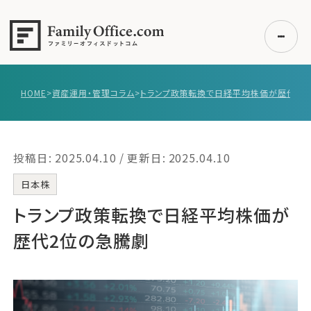
HOME
>
資産運用・管理コラム
>
初めての方へ
ご利用の流れ・プラン
投稿日: 2025.04.10 / 更新日: 2025.04.10
事例紹介
エキスパート一覧
日本株
無料講座
トランプ政策転換で日経平均株価が
コラム
歴代2位の急騰劇
利用者の声
無料ご相談
ログイン