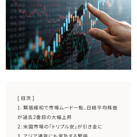
運営会社
ファミリーオフィスとは
関連書籍
メールマガジン登録
よくある質問
[ 目次 ]
1.
緊張緩和で市場ムード一転、日経平均株価
が過去2番目の大幅上昇
2.
米国市場の「トリプル安」が引き金に
3.
アジア通貨にも波及する緊張