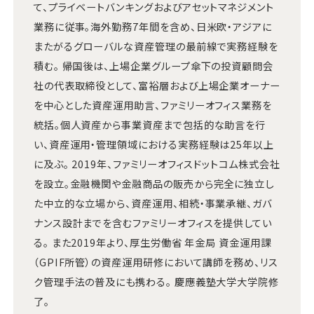
て、プライベートバンキングおよびアセットマネジメント
業務に従事。海外勤務7年間を含め、日米欧・アジアに
またがるグローバルな資産管理の最前線で実務経験を
積む。 帰国後は、上場企業グループ傘下の投資顧問会
社の代表取締役として、富裕層および上場企業オーナー
を中心とした資産運用助言、ファミリーオフィス業務を
統括。個人資産から事業資産まで包括的な助言を行
い、資産運用・管理領域における実務経験は25年以上
に及ぶ。 2019年、ファミリーオフィスドットコム株式会社
を設立。金融機関や金融商品の販売から完全に独立し
た中立的な立場から、資産運用、相続・事業承継、ガバ
ナンス設計までを含むファミリーオフィスを提供してい
る。 また2019年より、厚生労働省 年金局 資金運用課
（GPIF所管）の資産運用研修において講師を務め、リス
ク管理手法の普及にも携わる。 慶應義塾大学大学院修
了。