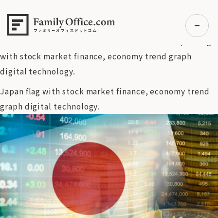
HOME
>
資産運用・管理コラム
>
【日本株・ドル円 週間見通
し】日経平均は再び4万円へ？通商協議と選挙リスクが左右す
る今週の焦点 【7月5日号：7月7日〜7月11日】
>
Japan flag
with stock market finance, economy trend graph
digital technology.
初めての方へ
Japan flag with stock market finance, economy trend
ご利用の流れ・プラン
graph digital technology.
事例紹介
エキスパート一覧
無料講座
コラム
利用者の声
無料ご相談
ログイン