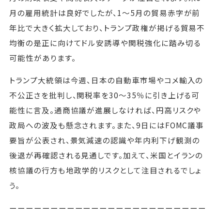
月の雇用統計は良好でしたが、1〜5月の貿易赤字が前
年比で大きく拡大しており、トランプ政権が掲げる貿易不
均衡の是正に向けてドル安誘導や関税強化に踏み切る
可能性があります。
トランプ大統領は今週、日本の自動車市場やコメ輸入の
不公正さを批判し、関税率を30～35％に引き上げる可
能性に言及。通商協議が進展しなければ、円高リスクや
政局への波及も懸念されます。また、9日にはFOMC議事
要旨が公表され、景気減速の認識や年内利下げ観測の
後退が再確認される見通しです。加えて、米国とイランの
核協議の行方も地政学的リスクとして注目されるでしょ
う。
ーーーーーーーーーーーーーーーーーーーーーーーー