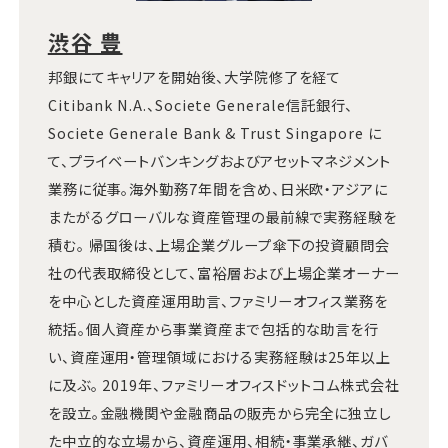
渋谷 豊
邦銀にてキャリアを開始後、大学院修了を経て
Citibank N.A.、Societe Generale信託銀行、
Societe Generale Bank & Trust Singapore に
て、プライベートバンキングおよびアセットマネジメント
業務に従事。海外勤務7年間を含め、日米欧・アジアに
またがるグローバルな資産管理の最前線で実務経験を
積む。 帰国後は、上場企業グループ傘下の投資顧問会
社の代表取締役として、富裕層および上場企業オーナー
を中心とした資産運用助言、ファミリーオフィス業務を
統括。個人資産から事業資産まで包括的な助言を行
い、資産運用・管理領域における実務経験は25年以上
に及ぶ。 2019年、ファミリーオフィスドットコム株式会社
を設立。金融機関や金融商品の販売から完全に独立し
た中立的な立場から、資産運用、相続・事業承継、ガバ