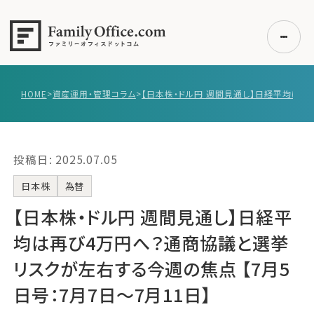
HOME
>
資産運用・管理コラム
>
初めての方へ
ご利用の流れ・プラン
投稿日: 2025.07.05
事例紹介
エキスパート一覧
日本株
為替
無料講座
【日本株・ドル円 週間見通し】日経平
コラム
均は再び4万円へ？通商協議と選挙
利用者の声
リスクが左右する今週の焦点 【7月5
日号：7月7日〜7月11日】
無料ご相談
ログイン