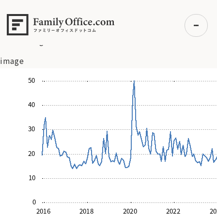
HOME
>
資産運用・管理コラム
>
日経平均株価が急落、AI関
連株の過熱警戒で1284円安～PCRと日経VIが示す市場の警
戒感
>
image
image
初めての方へ
ご利用の流れ・プラン
事例紹介
エキスパート一覧
無料講座
コラム
利用者の声
無料ご相談
ログイン