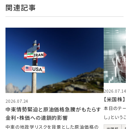
関連記事
2026.07.14
【米国株】2
2026.07.24
本日のテーマ
中東情勢緊迫と原油価格急騰がもたらす
金利・株価への連鎖的影響
し」というこ
中東の地政学リスクを背景とした原油価格の
米国株
超