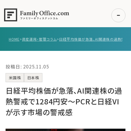
HOME
>
資産運用・管理コラム
>
初めての方へ
ご利用の流れ・プラン
投稿日: 2025.11.05
事例紹介
エキスパート一覧
米国株
日本株
無料講座
日経平均株価が急落、AI関連株の過
コラム
熱警戒で1284円安～PCRと日経VI
利用者の声
が示す市場の警戒感
無料ご相談
ログイン