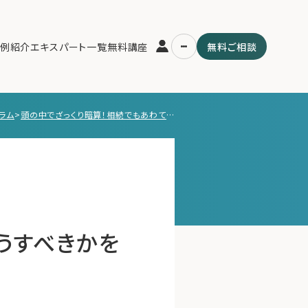
例紹介
エキスパート一覧
無料講座
無料ご相談
ラム
>
頭の中でざっくり暗算！相続でもあわてずにどうすべきかを簡単に判断する方法
運営会社
用の流れ・プラン
ファミリーオフィスとは
スパート一覧
関連書籍
ム
メールマガジン登録
よくある質問
うすべきかを