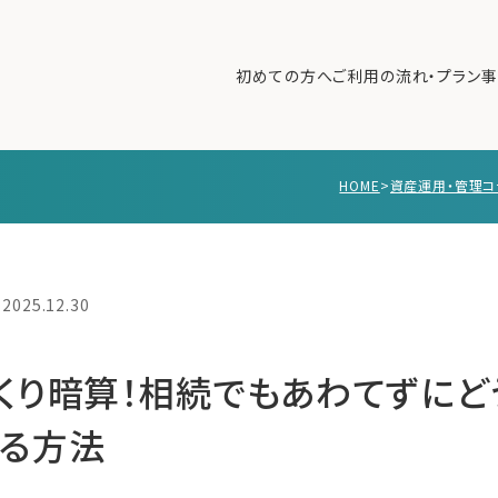
初めての方へ
ご利用の流れ・プラン
事
HOME
>
資産運用・管理コ
初めての方へ
ご利
事例紹介
エキ
無料講座
コラ
2025.12.30
利用者の声
無料ご相談
ログイン
くり暗算！相続でもあわてずにど
る方法