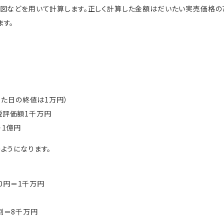
図などを用いて計算します。正しく計算した金額はだいたい実売価格の7
す。
なった日の終値は1万円）
税評価額1千万円
・1億円
ようになります。
000円＝1千万円
割＝8千万円