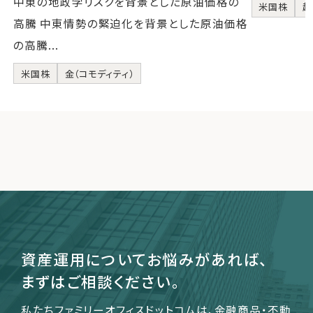
中東の地政学リスクを背景とした原油価格の
米国株
超
高騰 中東情勢の緊迫化を背景とした原油価格
の高騰...
米国株
金（コモディティ）
資産運用についてお悩みがあれば、
まずはご相談ください。
私たちファミリーオフィスドットコムは、金融商品・不動