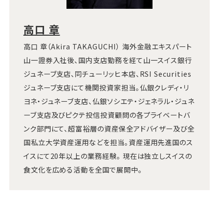
高口 章
高口 章（Akira TAKAGUCHI） 海外金融エキスパート
山一證券入社後、国内支店勤務を経て山一スイス銀行
ジュネーブ支店、同チューリッヒ本店、RSI Securities
ジュネーブ支店にて機関投資家担当。仏銀クレディ・リ
ヨネ・ジュネーブ支店、仏銀ソシエテ・ジェネラル・ジュネ
ーブ支店及びピクテ投信投資顧問の各プライベートバ
ンク部門にて、超富裕層の資産保全アドバイザー及び全
国私立大学資産運用などを担当。資産運用先進国のス
イスにて20年以上の業務経験。 現在は独立しスイスの
食文化を広める活動を全国で展開中。