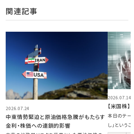
関連記事
2026.07.14
【米国株】2
2026.07.24
本日のテーマ
中東情勢緊迫と原油価格急騰がもたらす
金利・株価への連鎖的影響
し」というこ