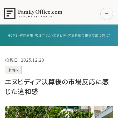
HOME
>
資産運用・管理コラム
>
エヌビディア決算後の市場反応に感じた違
初めての方へ
ご利用の流れ・プラン
投稿日: 2025.12.20
事例紹介
エキスパート一覧
米国株
無料講座
エヌビディア決算後の市場反応に感
コラム
じた違和感
利用者の声
無料ご相談
ログイン