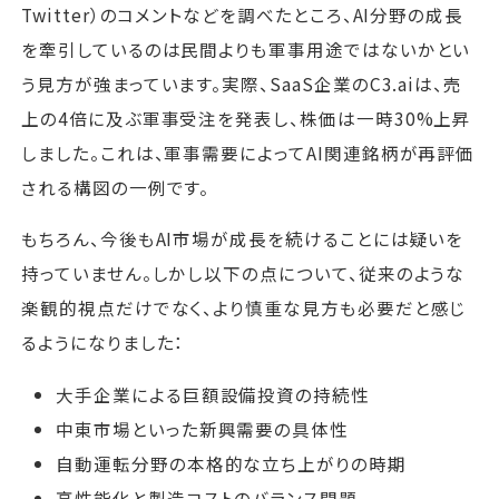
Twitter）のコメントなどを調べたところ、AI分野の成長
を牽引しているのは民間よりも軍事用途ではないかとい
う見方が強まっています。実際、SaaS企業のC3.aiは、売
上の4倍に及ぶ軍事受注を発表し、株価は一時30%上昇
しました。これは、軍事需要によってAI関連銘柄が再評価
される構図の一例です。
もちろん、今後もAI市場が成長を続けることには疑いを
持っていません。しかし以下の点について、従来のような
楽観的視点だけでなく、より慎重な見方も必要だと感じ
るようになりました：
大手企業による巨額設備投資の持続性
中東市場といった新興需要の具体性
自動運転分野の本格的な立ち上がりの時期
高性能化と製造コストのバランス問題