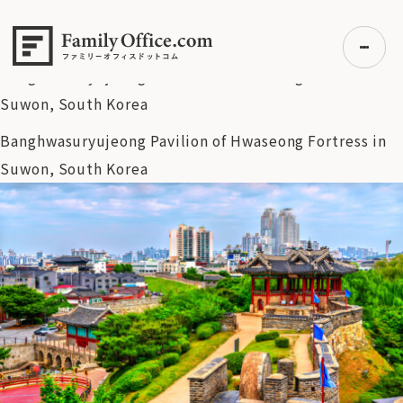
HOME
>
資産運用・管理コラム
>
韓国株市場の熱狂とリスク
～個人投資家の「超攻撃的」マネーとAIブームの行方
>
Banghwasuryujeong Pavilion of Hwaseong Fortress in
Suwon, South Korea
Banghwasuryujeong Pavilion of Hwaseong Fortress in
初めての方へ
Suwon, South Korea
ご利用の流れ・プラン
事例紹介
エキスパート一覧
無料講座
コラム
利用者の声
無料ご相談
ログイン