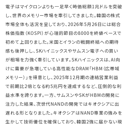
電子はマイクロンよりも一足早く時価総額1兆ドルを突破
し、世界のメモリー市場を牽引してきました。韓国の株式
市場全体も活況を呈しており、2026年5月26日には総合
株価指数（KOSPI）が心理的節目の8000を終値ベースで
初めて上回りました。米国とイランの戦闘終結への期待
感も後押しし、SKハイニックスやサムスン電子への買い
が相場を力強く牽引しています。SKハイニックスは、AI向
けに需要が急増している高性能なDRAM「HBM（広帯域
メモリー）」を得意とし、2025年12月期の連結営業利益
で前期比2倍となる約5兆円を達成するなど、圧倒的な利
益水準を誇ります。一方、サムスンやSKがHBMの開発に
注力した結果、次世代NANDの開発ではキオクシアに出
遅れる形となりました。キオクシアはNAND専業の強みを
生かして技術優位を確保しており、韓国2強に届かない現