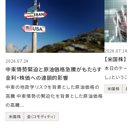
2026.07.14
【米国株】2
2026.07.24
本日のテーマ
中東情勢緊迫と原油価格急騰がもたらす
金利・株価への連鎖的影響
し」というこ
中東の地政学リスクを背景とした原油価格の
米国株
超
高騰 中東情勢の緊迫化を背景とした原油価格
の高騰...
米国株
金（コモディティ）