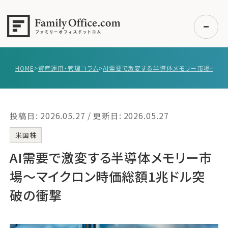
HOME
>
資産運用・管理コラム
>
初めての方へ
ご利用の流れ・プラン
投稿日: 2026.05.27 / 更新日: 2026.05.27
事例紹介
エキスパート一覧
米国株
無料講座
AI需要で激変する半導体メモリー市
コラム
場～マイクロン時価総額1兆ドル突
利用者の声
破の衝撃
無料ご相談
ログイン