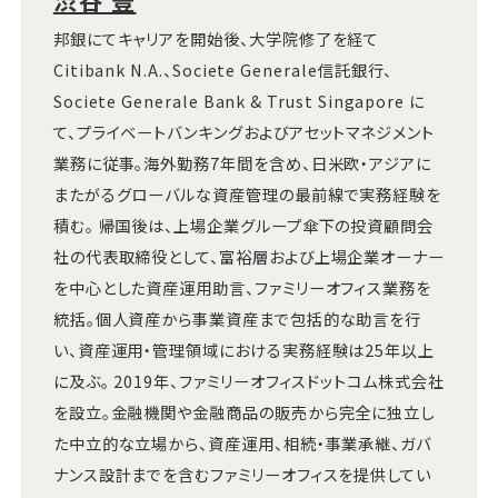
邦銀にてキャリアを開始後、大学院修了を経て
Citibank N.A.、Societe Generale信託銀行、
Societe Generale Bank & Trust Singapore に
て、プライベートバンキングおよびアセットマネジメント
業務に従事。海外勤務7年間を含め、日米欧・アジアに
またがるグローバルな資産管理の最前線で実務経験を
積む。 帰国後は、上場企業グループ傘下の投資顧問会
社の代表取締役として、富裕層および上場企業オーナー
を中心とした資産運用助言、ファミリーオフィス業務を
統括。個人資産から事業資産まで包括的な助言を行
い、資産運用・管理領域における実務経験は25年以上
に及ぶ。 2019年、ファミリーオフィスドットコム株式会社
を設立。金融機関や金融商品の販売から完全に独立し
た中立的な立場から、資産運用、相続・事業承継、ガバ
ナンス設計までを含むファミリーオフィスを提供してい