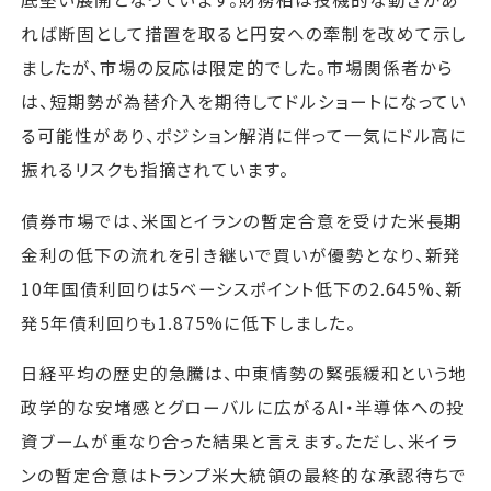
れば断固として措置を取ると円安への牽制を改めて示し
ましたが、市場の反応は限定的でした。市場関係者から
は、短期勢が為替介入を期待してドルショートになってい
る可能性があり、ポジション解消に伴って一気にドル高に
振れるリスクも指摘されています。
債券市場では、米国とイランの暫定合意を受けた米長期
金利の低下の流れを引き継いで買いが優勢となり、新発
10年国債利回りは5ベーシスポイント低下の2.645%、新
発5年債利回りも1.875%に低下しました。
日経平均の歴史的急騰は、中東情勢の緊張緩和という地
政学的な安堵感とグローバルに広がるAI・半導体への投
資ブームが重なり合った結果と言えます。ただし、米イラ
ンの暫定合意はトランプ米大統領の最終的な承認待ちで