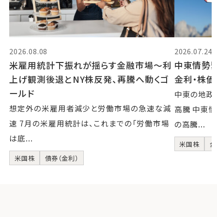
2026.08.08
2026.07.24
米雇用統計下振れが揺らす金融市場～利
中東情勢
上げ観測後退とNY株反発、再騰へ動くゴ
金利・株
ールド
中東の地政
想定外の米雇用者減少と労働市場の急速な減
高騰 中東
速 7月の米雇用統計は、これまでの「労働市場
の高騰...
は底...
米国株
金
米国株
債券（金利）