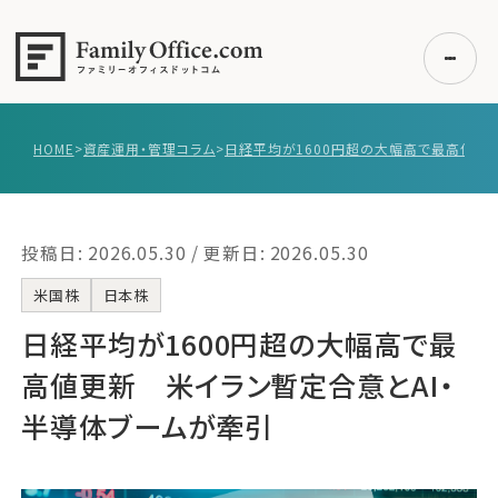
HOME
>
資産運用・管理コラム
>
初めての方へ
ご利用の流れ・プラン
投稿日: 2026.05.30 / 更新日: 2026.05.30
事例紹介
エキスパート一覧
米国株
日本株
無料講座
日経平均が1600円超の大幅高で最
コラム
高値更新 米イラン暫定合意とAI・
利用者の声
半導体ブームが牽引
無料ご相談
ログイン