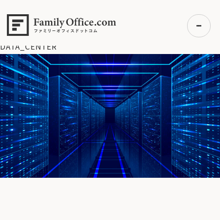
HOME
>
資産運用・管理コラム
>
【米国株】米テクノロジー株
の下落はチャンスなのか？
>
DATA_CENTER
DATA_CENTER
初めての方へ
ご利用の流れ・プラン
事例紹介
エキスパート一覧
無料講座
コラム
利用者の声
無料ご相談
ログイン