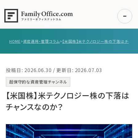
HOME
>
資産運用・管理コラム
>
初めての方へ
ご利用の流れ・プラン
投稿日: 2026.06.30 / 更新日: 2026.07.03
事例紹介
エキスパート一覧
超保守的な資産管理チャンネル
無料講座
【米国株】米テクノロジー株の下落は
コラム
チャンスなのか？
利用者の声
無料ご相談
ログイン