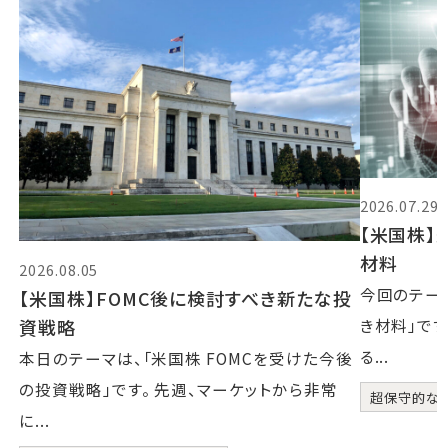
2026.07.29
【米国株】
材料
2026.08.05
今回のテー
【米国株】FOMC後に検討すべき新たな投
資戦略
き材料」です
る...
本日のテーマは、「米国株 FOMCを受けた今後
の投資戦略」です。 先週、マーケットから非常
超保守的な
に...