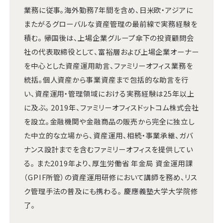
業務に従事。海外勤務7年間を含め、日米欧・アジアに
またがるグローバルな資産管理の最前線で実務経験を
積む。 帰国後は、上場企業グループ傘下の投資顧問会
社の代表取締役として、富裕層および上場企業オーナー
を中心とした資産運用助言、ファミリーオフィス業務を
統括。個人資産から事業資産まで包括的な助言を行
い、資産運用・管理領域における実務経験は25年以上
に及ぶ。 2019年、ファミリーオフィスドットコム株式会社
を設立。金融機関や金融商品の販売から完全に独立し
た中立的な立場から、資産運用、相続・事業承継、ガバ
ナンス設計までを含むファミリーオフィスを提供してい
る。 また2019年より、厚生労働省 年金局 資金運用課
（GPIF所管）の資産運用研修において講師を務め、リス
ク管理手法の普及にも携わる。 慶應義塾大学大学院修
了。