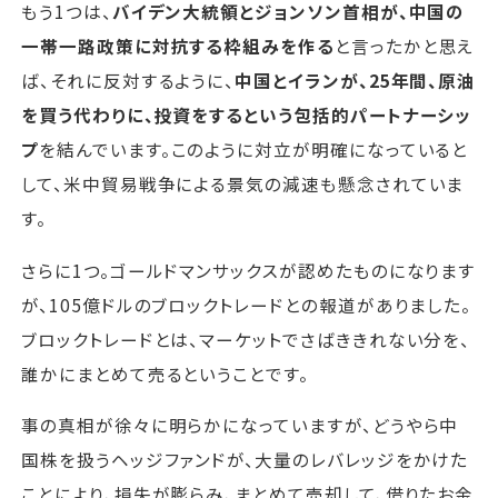
もう1つは、
バイデン大統領とジョンソン首相が、中国の
一帯一路政策に対抗する枠組みを作る
と言ったかと思え
ば、それに反対するように、
中国とイランが、25年間、原油
を買う代わりに、投資をするという包括的パートナーシッ
プ
を結んでいます。このように対立が明確になっていると
して、米中貿易戦争による景気の減速も懸念されていま
す。
さらに1つ。ゴールドマンサックスが認めたものになります
が、105億ドルのブロックトレードとの報道がありました。
ブロックトレードとは、マーケットでさばききれない分を、
誰かにまとめて売るということです。
事の真相が徐々に明らかになっていますが、どうやら中
国株を扱うヘッジファンドが、大量のレバレッジをかけた
ことにより、損失が膨らみ、まとめて売却して、借りたお金