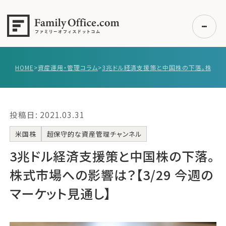
HOME
>
資産運用・管理コラム
>
初めての方へ
ご利用の流れ・プラン
投稿日: 2021.03.31
事例紹介
エキスパート一覧
米国株
超保守的な資産管理チャンネル
無料講座
3兆ドル経済支援策と中国株の下落。
コラム
株式市場への影響は？【3/29 今週の
利用者の声
マーケット見通し】
無料ご相談
ログイン