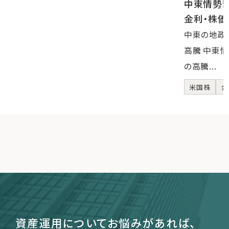
中東情勢
金利・株
中東の地政
高騰 中東
の高騰...
米国株
金
資産運用についてお悩みがあれば、