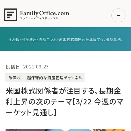
HOME
>
資産運用・管理コラム
>
初めての方へ
ご利用の流れ・プラン
投稿日: 2021.03.23
事例紹介
エキスパート一覧
米国株
超保守的な資産管理チャンネル
無料講座
米国株式関係者が注目する、長期金
コラム
利上昇の次のテーマ【3/22 今週のマ
利用者の声
ーケット見通し】
無料ご相談
ログイン