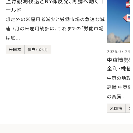
上げ観測後退とNY株反発、再騰へ動くゴ
ールド
想定外の米雇用者減少と労働市場の急速な減
速 7月の米雇用統計は、これまでの「労働市場
は底...
米国株
債券（金利）
2026.07.24
中東情勢
金利・株
中東の地政
高騰 中東
の高騰...
米国株
金