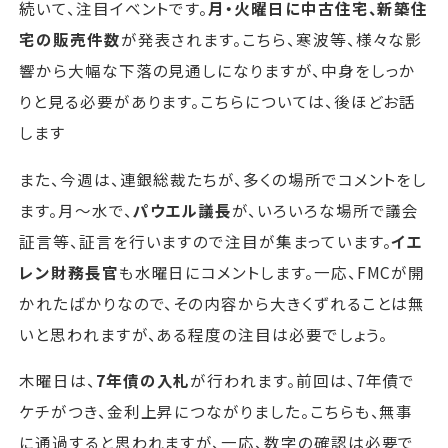
続いて、注目イベントです。
月・火曜日に中古住宅、新築住
宅の販売件数
が発表されます。こちら、寒波等、様々な影
響から大幅な下落の見通しになりますが、中身をしっか
りと見る必要があります。こちらについては、後ほどお話
します
また、今週は、連銀総裁たちが、多くの場所でコメントをし
ます。月～水で、
パウエル議長
が、いろいろな場所で議会
証言等、証言を行いますので注目が集まっています。
イエ
レン財務長官
も水曜日にコメントします。一応、FMCが開
かれたばかりなので、その内容から大きくずれることは無
いと思われますが、ある程度の注目は必要でしょう。
木曜日は、
7年債の入札
が行われます。前回は、7年債で
ケチがつき、金利上昇につながりました。こちらも、無事
に通過すると思われますが、一応、数字の確認は必要で