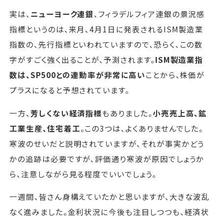
実は、
ニューヨーク連銀
、フィラデルフィア連銀の景況感
指標というのは、来月、4月1日に発表されるISM製造業
指数の、先行指標といわれていますので、恐らく、この数
字がすごく強く出ることが、予測されます。
ISM製造業指
数は、SP500との連動率が非常に高い
ことから、株価が
プラスになると予想されています。
一方、
芳しくない経済指標
もありました。
小売売上高、鉱
工業生産、住宅着工
。この3つは、よくありませんでした。
寒波のせいだと説明されていますが、それが事実かどう
かの追跡は必要ですが、評価通り寒波が原因でしょうか
ら、注意しながら見る程度でいいでしょう。
一週間、皆さん身構えていたかと思いますが、大きな波乱
なく進みました。金利状況に今後も注目しつつも、経済状