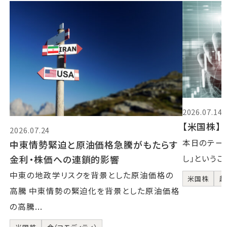
2026.07.14
【米国株】2
2026.07.24
本日のテーマ
中東情勢緊迫と原油価格急騰がもたらす
金利・株価への連鎖的影響
し」というこ
中東の地政学リスクを背景とした原油価格の
米国株
超
高騰 中東情勢の緊迫化を背景とした原油価格
の高騰...