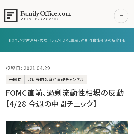
HOME
>
資産運用・管理コラム
>
初めての方へ
ご利用の流れ・プラン
投稿日: 2021.04.29
事例紹介
エキスパート一覧
米国株
超保守的な資産管理チャンネル
無料講座
FOMC直前、過剰流動性相場の反動
コラム
【4/28 今週の中間チェック】
利用者の声
無料ご相談
ログイン