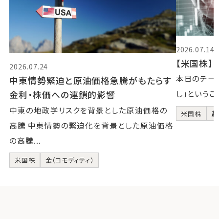
2026.07.14
【米国株】2
2026.07.24
本日のテーマ
中東情勢緊迫と原油価格急騰がもたらす
金利・株価への連鎖的影響
し」というこ
中東の地政学リスクを背景とした原油価格の
米国株
超
高騰 中東情勢の緊迫化を背景とした原油価格
の高騰...
米国株
金（コモディティ）