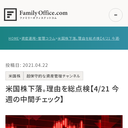
HOME
>
資産運用・管理コラム
>
初めての方へ
ご利用の流れ・プラン
投稿日: 2021.04.22
事例紹介
エキスパート一覧
米国株
超保守的な資産管理チャンネル
無料講座
米国株下落。理由を総点検【4/21 今
コラム
週の中間チェック】
利用者の声
無料ご相談
ログイン