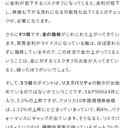
に金利が低下するリスクオフになってくると、金利が低下
し、株価も下がる流れになる可能性も出てくるとのチェッ
クが、必要になります。
さらに
4つ目
です。
金の価格
がじわじわと上がってきてい
ます。実質金利がマイナスになっている幅は、ほぼ変わら
ずに推移していますので、この状況で金が上がってくると
いうことは、金に対するリスクオフのお金が入ってきてい
ると、疑ったほうがいいでしょう。
そして、
5つ目
のポイントは、
リスクパリティ
の動きが出始
めているのではないかということです。S＆P500は4月に
入り、5.3％の上昇ですが、アメリカ10年国債債券価格
は、1.12％の上昇にとどまっていまっていて、葯4％、パフ
ォーマンスにギャップが出ています。そうなると、リスクパ
リティというのは、機関投資家の持っているポートフルの