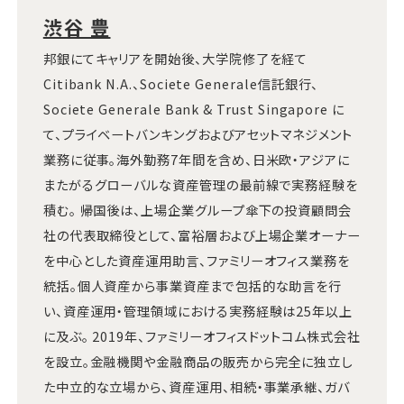
渋谷 豊
邦銀にてキャリアを開始後、大学院修了を経て
Citibank N.A.、Societe Generale信託銀行、
Societe Generale Bank & Trust Singapore に
て、プライベートバンキングおよびアセットマネジメント
業務に従事。海外勤務7年間を含め、日米欧・アジアに
またがるグローバルな資産管理の最前線で実務経験を
積む。 帰国後は、上場企業グループ傘下の投資顧問会
社の代表取締役として、富裕層および上場企業オーナー
を中心とした資産運用助言、ファミリーオフィス業務を
統括。個人資産から事業資産まで包括的な助言を行
い、資産運用・管理領域における実務経験は25年以上
に及ぶ。 2019年、ファミリーオフィスドットコム株式会社
を設立。金融機関や金融商品の販売から完全に独立し
た中立的な立場から、資産運用、相続・事業承継、ガバ