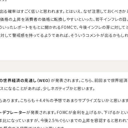
出る確率はすごく低いと思われます。とはいえ、なぜ注意しておくべきか
、価格の上昇を消費者の価格に転換しやすいといった、若干インフレの目
ういったレポートをもとに開かれるFOMCで、今後インフレの芽に対して
レに対して警戒感を持ってるようであれば、そういうコメントが出るかもし
Fの世界経済の見通し（WEO）
が発表されます。こちら、前回まで世界経済
ナスになることがあれば、少しネガティブかと思います。
もあります。こちらも＋4.4％の予想であまりサプライズないかと思います
ア・デフレーター
が発表されます。FOMCが金利を上げるか、下げるかと
前年比になっていますが、今後2.5％ぐらいまでの上昇を容認すると思わ