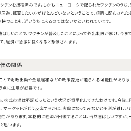
がワクチンを接種済みです。しかもニューヨークで配られたワクチンのうち、
種忌避、拒否したい方がほとんどいないということで、順調に配布された
を持つことも、近いうちに来るのではないかといわれています。
喜ばしいことで、ワクチンが普及したことによって外出制限が解け、今ま
て、経済が急激に良くなると想像されます。
株価の関係
ることで財政出動や金融緩和などの政策変更が迫られる可能性があります
う点に注意が必要です。
も、株式市場は堅調だったという状況が恒常化してきたわけです。今後、
た、マーケットがどう反応するかは、実際になってみないと予測が難しい
能性があります。本格的に経済が回復することは、当然喜ばしいですが、
と思います。