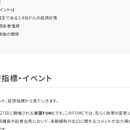
標
イントは
玉である1.9兆ドルの経済対策
感染者推移
株価の関係
指標・イベント
ント、経済指標から見ていきます。
～27日に開催される
米国FOMC
です。このFOMCでは、恐らく政策の変更
B議長の記者会見において、金融緩和の出口に関するコメントが出た場合
です。