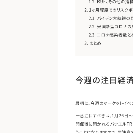
1.2.
欧州、その他の指
2.
1ヶ月程度でのリスクポ
2.1.
バイデン大統領の目
2.2.
米国新型コロナの
2.3.
コロナ感染者数と
3.
まとめ
今週の注目経済
最初に、今週のマーケットイベ
一番注目すべきは、1月26日
開催後に開かれるパウエルFR
うことになりますので、要注意