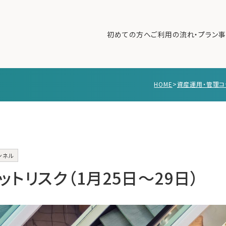
初めての方へ
ご利用の流れ・プラン
事
HOME
>
資産運用・管理コ
初めての方へ
ご利
事例紹介
エキ
無料講座
コラ
利用者の声
ンネル
無料ご相談
ログイン
トリスク（1月25日〜29日）