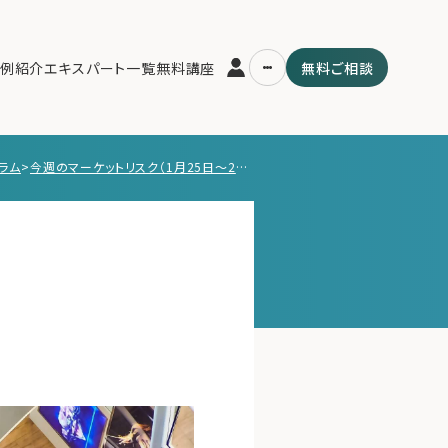
例紹介
エキスパート一覧
無料講座
無料ご相談
ラム
>
今週のマーケットリスク（1月25日〜29日）
運営会社
用の流れ・プラン
ファミリーオフィスとは
スパート一覧
関連書籍
ム
メールマガジン登録
よくある質問