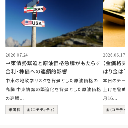
2026.07.24
2026.06.17
中東情勢緊迫と原油価格急騰がもたらす
【金価格見
金利・株価への連鎖的影響
はり金は下が
中東の地政学リスクを背景とした原油価格の
本日のテー
高騰 中東情勢の緊迫化を背景とした原油価格
上げを警戒 
の高騰...
月16...
米国株
金（コモディティ）
金（コモディテ