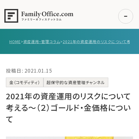
HOME
>
資産運用・管理コラム
>
初めての方へ
ご利用の流れ・プラン
投稿日: 2021.01.15
事例紹介
エキスパート一覧
金（コモディティ）
超保守的な資産管理チャンネル
無料講座
2021年の資産運用のリスクについて
コラム
考える〜（２）ゴールド・金価格につい
利用者の声
て
無料ご相談
ログイン