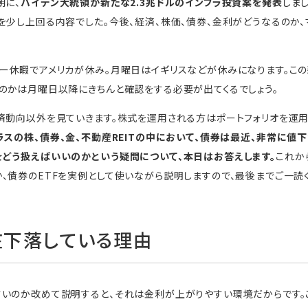
朝に、
バイデン大統領が新たな2.3兆ドルのインフラ投資案を発表
しま
を少し上回る内容でした。今後、経済、株価、債券、金利がどうなるのか
ー休暇でアメリカが休み。月曜日はイギリスなどが休みになります。この
のかは月曜日以降にきちんと確認をする必要が出てくるでしょう。
済動向以外を見ていきます。株式を運用される方はポートフォリオを運
ラスの株、債券、金、不動産REITの中において、債券は最近、非常に値下
どう扱えばいいのかという疑問について、本日はお答えします。
これか
、債券のETFを実例として使いながら説明しますので、最後までご一読
在下落している理由
いのか改めて説明すると、それは金利が上がりやすい環境だからです。