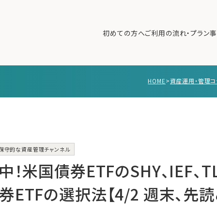
初めての方へ
ご利用の流れ・プラン
事
HOME
>
資産運用・管理コ
初めての方へ
ご利
事例紹介
エキ
無料講座
コラ
利用者の声
保守的な資産管理チャンネル
無料ご相談
ログイン
中！米国債券ETFのSHY、IEF、T
ETFの選択法【4/2 週末、先