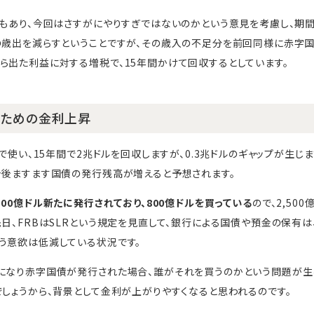
策もあり、今回はさすがにやりすぎではないのかという意見を考慮し、期
の歳出を減らすということですが、その歳入の不足分を前回同様に赤字
ら出た利益に対する増税で、15年間かけて回収するとしています。
るための金利上昇
間で使い、15年間で2兆ドルを回収しますが、0.3兆ドルのギャップが生じ
今後ますます国債の発行残高が増えると予想されます。
300億ドル新たに発行されており、800億ドルを買っている
ので、2,50
先日、FRBはSLRという規定を見直して、銀行による国債や預金の保有は
う意欲は低減している状況です。
になり赤字国債が発行された場合、誰がそれを買うのかという問題が生
でしょうから、背景として金利が上がりやすくなると思われるのです。