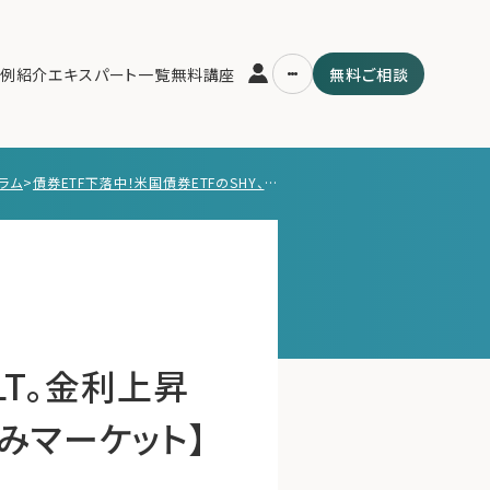
例紹介
エキスパート一覧
無料講座
無料ご相談
ラム
>
債券ETF下落中！米国債券ETFのSHY、IEF、TLT。金利上昇時にも強い債券ETFの選択法【4/2 週末、先読みマーケット】
運営会社
用の流れ・プラン
ファミリーオフィスとは
スパート一覧
関連書籍
ム
メールマガジン登録
よくある質問
LT。金利上昇
読みマーケット】