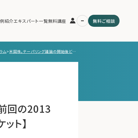
例紹介
エキスパート一覧
無料講座
無料ご相談
ラム
>
米国株。テーパリング議論の開始後どうなる？前回の2013年からシナリオ分析。【5/21 週末、先読みマーケット】
運営会社
用の流れ・プラン
ファミリーオフィスとは
スパート一覧
関連書籍
ム
メールマガジン登録
よくある質問
回の2013
ケット】