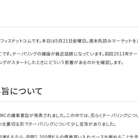
オフィスドットコムです。本日は5月21日金曜日。週末先読みマーケットを
です。テーパリングの議論が最近話題になっています。前回2013年テ
ングがスタートしたときにどういう影響があるのかを確認します。
要旨について
OMCの議事要旨が発表されました。この中では、恐らくテーパリングに
れを裏切る形でテーパリングについて少し言及がありました。
速するなら、月間1,200億ドルの債券買い入れペースを緩めることを含