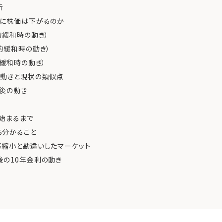
析
ぐに株価は下がるのか
的緩和時の動き）
的緩和時の動き）
的緩和時の動き）
の動きと現状の類似点
後の動き
始まるまで
ら分かること
産縮小と勘違いしたマーケット
後の10年金利の動き