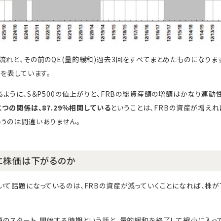
れと、その前のQE(量的緩和)過去3回をすべてまとめたものになります
を表しています。
るように、S＆P500の値上がりと、FRBの総資産額の増額はかなり連動
二つの関係は、87.29％相関している
ということは、FRBの資産が増えれ
うのは間違いありません。
に株価は下がるのか
いて話題になっているのは、FRBの資産が減っていくことになれば、株
題のスタート、開始する時期という話と、量的緩和を終了して縮小に入っ