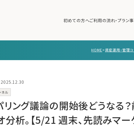
初めての方へ
ご利用の流れ・プラン
事
HOME
>
資産運用・管理コ
初めての方へ
ご利
事例紹介
エキ
無料講座
コラ
2025.12.30
利用者の声
ンネル
無料ご相談
ログイン
パリング議論の開始後どうなる？前
分析。【5/21 週末、先読みマー