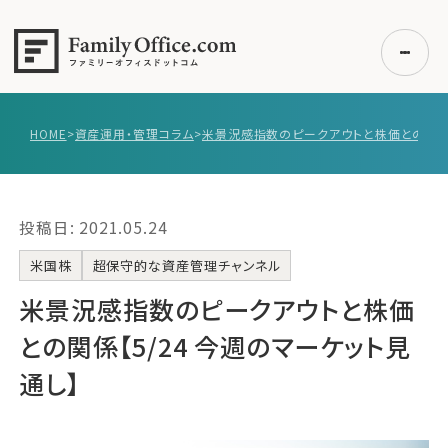
HOME
>
資産運用・管理コラム
>
初めての方へ
ご利用の流れ・プラン
投稿日: 2021.05.24
事例紹介
エキスパート一覧
米国株
超保守的な資産管理チャンネル
無料講座
米景況感指数のピークアウトと株価
コラム
との関係【5/24 今週のマーケット見
利用者の声
通し】
無料ご相談
ログイン