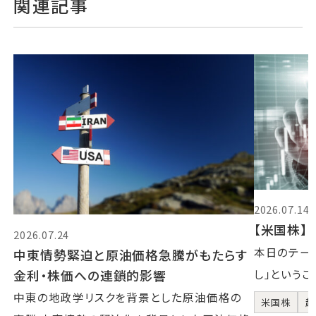
関連記事
2026.07.14
【米国株】2
2026.07.24
本日のテーマ
中東情勢緊迫と原油価格急騰がもたらす
金利・株価への連鎖的影響
し」というこ
中東の地政学リスクを背景とした原油価格の
米国株
超