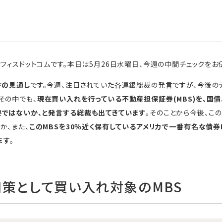
フィスドットコムです。本日は5月26日水曜日、今週の中間チェックをお
Fの見通し
です。今週、注目されていた各連銀総裁の発言ですが、今後の
その中でも、
現在買い入れを行っている不動産担保証券(MBS)を、国
要ではないか、と発言する総裁も出てきています
。そのことから今後、こ
か、また、
このMBSを30％近く保有しているアメリカで一番有名な債券E
ます
。
和策として買い入れ対象のMBS