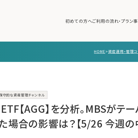
初めての方へ
ご利用の流れ・プラン
事
HOME
>
資産運用・管理コ
初めての方へ
ご利
事例紹介
エキ
無料講座
コラ
利用者の声
保守的な資産管理チャンネル
無料ご相談
ログイン
TF【AGG】を分析。MBSがテ
場合の影響は？【5/26 今週の