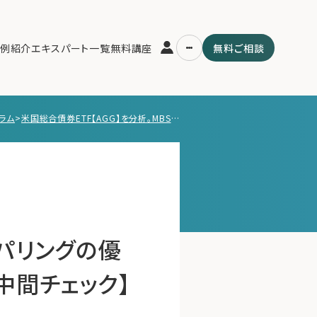
例紹介
エキスパート一覧
無料講座
無料ご相談
ラム
>
米国総合債券ETF【AGG】を分析。MBSがテーパリングの優先対象になった場合の影響は？【5/26 今週の中間チェック】
運営会社
用の流れ・プラン
ファミリーオフィスとは
スパート一覧
関連書籍
ム
メールマガジン登録
よくある質問
ーパリングの優
中間チェック】