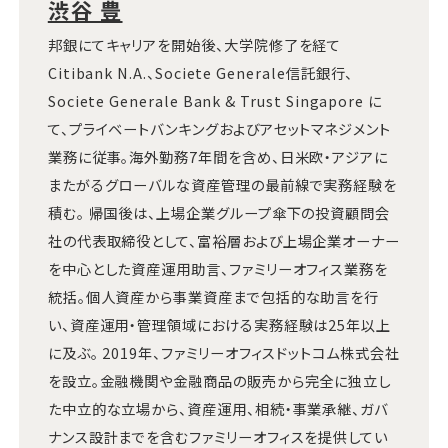
渋谷 豊
邦銀にてキャリアを開始後、大学院修了を経て
Citibank N.A.、Societe Generale信託銀行、
Societe Generale Bank & Trust Singapore に
て、プライベートバンキングおよびアセットマネジメント
業務に従事。海外勤務7年間を含め、日米欧・アジアに
またがるグローバルな資産管理の最前線で実務経験を
積む。 帰国後は、上場企業グループ傘下の投資顧問会
社の代表取締役として、富裕層および上場企業オーナー
を中心とした資産運用助言、ファミリーオフィス業務を
統括。個人資産から事業資産まで包括的な助言を行
い、資産運用・管理領域における実務経験は25年以上
に及ぶ。 2019年、ファミリーオフィスドットコム株式会社
を設立。金融機関や金融商品の販売から完全に独立し
た中立的な立場から、資産運用、相続・事業承継、ガバ
ナンス設計までを含むファミリーオフィスを提供してい