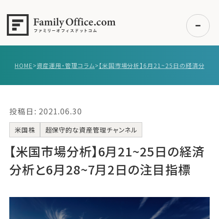
HOME
>
資産運用・管理コラム
>
初めての方へ
ご利用の流れ・プラン
投稿日: 2021.06.30
事例紹介
エキスパート一覧
米国株
超保守的な資産管理チャンネル
無料講座
【米国市場分析】6月21~25日の経済
コラム
分析と6月28~7月2日の注目指標
利用者の声
無料ご相談
ログイン