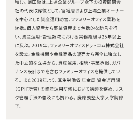
積む。 帰国後は、上場企業グループ傘下の投資顧問会
社の代表取締役として、富裕層および上場企業オーナー
を中心とした資産運用助言、ファミリーオフィス業務を
統括。個人資産から事業資産まで包括的な助言を行
い、資産運用・管理領域における実務経験は25年以上
に及ぶ。 2019年、ファミリーオフィスドットコム株式会社
を設立。金融機関や金融商品の販売から完全に独立し
た中立的な立場から、資産運用、相続・事業承継、ガバ
ナンス設計までを含むファミリーオフィスを提供してい
る。 また2019年より、厚生労働省 年金局 資金運用課
（GPIF所管）の資産運用研修において講師を務め、リス
ク管理手法の普及にも携わる。 慶應義塾大学大学院修
了。