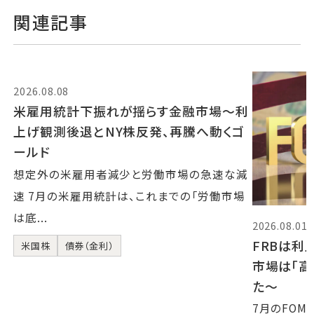
関連記事
2026.08.08
米雇用統計下振れが揺らす金融市場～利
上げ観測後退とNY株反発、再騰へ動くゴ
ールド
想定外の米雇用者減少と労働市場の急速な減
速 7月の米雇用統計は、これまでの「労働市場
は底...
2026.08.01
FRBは利
米国株
債券（金利）
市場は「
た〜
7月のFOM