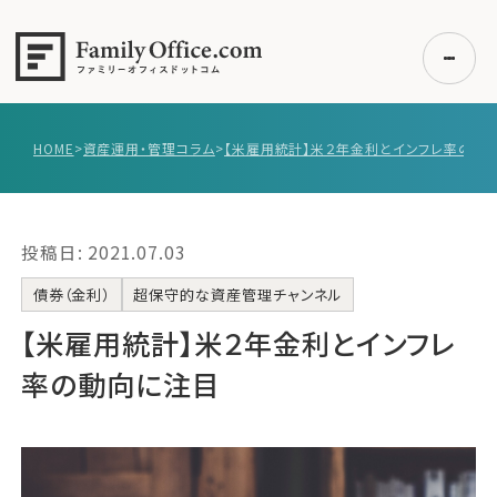
HOME
>
資産運用・管理コラム
>
初めての方へ
ご利用の流れ・プラン
投稿日: 2021.07.03
事例紹介
エキスパート一覧
債券（金利）
超保守的な資産管理チャンネル
無料講座
【米雇用統計】米２年金利とインフレ
コラム
率の動向に注目
利用者の声
無料ご相談
ログイン