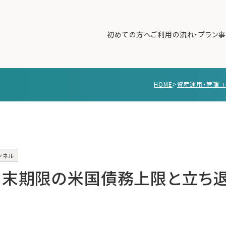
初めての方へ
ご利用の流れ・プラン
事
HOME
>
資産運用・管理コ
初めての方へ
ご利
事例紹介
エキ
無料講座
コラ
利用者の声
ンネル
無料ご相談
ログイン
月末期限の米国債務上限と立ち