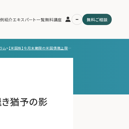
例紹介
エキスパート一覧
無料講座
無料ご相談
ラム
>
【米国株】今月末期限の米国債務上限と立ち退き猶予の影響
運営会社
用の流れ・プラン
ファミリーオフィスとは
スパート一覧
関連書籍
ム
メールマガジン登録
よくある質問
退き猶予の影