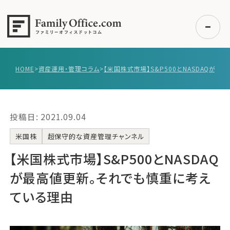
HOME
>
資産運用・管理コラム
>
初めての方へ
ご利用の流れ・プラン
投稿日: 2021.09.04
事例紹介
エキスパート一覧
米国株
超保守的な資産管理チャンネル
無料講座
【米国株式市場】S&P500とNASDAQ
コラム
が最高値更新。それでも慎重に考え
利用者の声
ている理由
無料ご相談
ログイン