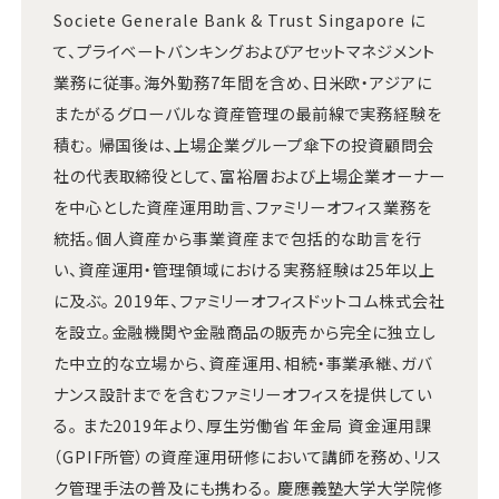
Societe Generale Bank & Trust Singapore に
て、プライベートバンキングおよびアセットマネジメント
業務に従事。海外勤務7年間を含め、日米欧・アジアに
またがるグローバルな資産管理の最前線で実務経験を
積む。 帰国後は、上場企業グループ傘下の投資顧問会
社の代表取締役として、富裕層および上場企業オーナー
を中心とした資産運用助言、ファミリーオフィス業務を
統括。個人資産から事業資産まで包括的な助言を行
い、資産運用・管理領域における実務経験は25年以上
に及ぶ。 2019年、ファミリーオフィスドットコム株式会社
を設立。金融機関や金融商品の販売から完全に独立し
た中立的な立場から、資産運用、相続・事業承継、ガバ
ナンス設計までを含むファミリーオフィスを提供してい
る。 また2019年より、厚生労働省 年金局 資金運用課
（GPIF所管）の資産運用研修において講師を務め、リス
ク管理手法の普及にも携わる。 慶應義塾大学大学院修