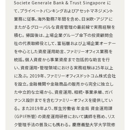
Societe Generale Bank & Trust Singapore に
て、プライベートバンキングおよびアセットマネジメント
業務に従事。海外勤務7年間を含め、日米欧・アジアに
またがるグローバルな資産管理の最前線で実務経験を
積む。 帰国後は、上場企業グループ傘下の投資顧問会
社の代表取締役として、富裕層および上場企業オーナー
を中心とした資産運用助言、ファミリーオフィス業務を
統括。個人資産から事業資産まで包括的な助言を行
い、資産運用・管理領域における実務経験は25年以上
に及ぶ。 2019年、ファミリーオフィスドットコム株式会社
を設立。金融機関や金融商品の販売から完全に独立し
た中立的な立場から、資産運用、相続・事業承継、ガバ
ナンス設計までを含むファミリーオフィスを提供してい
る。 また2019年より、厚生労働省 年金局 資金運用課
（GPIF所管）の資産運用研修において講師を務め、リス
ク管理手法の普及にも携わる。 慶應義塾大学大学院修