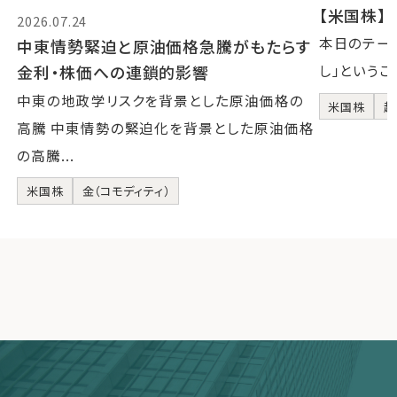
【米国株】2
2026.07.24
本日のテーマ
中東情勢緊迫と原油価格急騰がもたらす
金利・株価への連鎖的影響
し」というこ
中東の地政学リスクを背景とした原油価格の
米国株
超
高騰 中東情勢の緊迫化を背景とした原油価格
の高騰...
米国株
金（コモディティ）