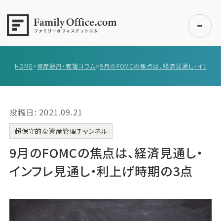
HOME
>
資産運用・管理コラム
>
初めての方へ
ご利用の流れ・プラン
投稿日: 2021.09.21
事例紹介
エキスパート一覧
超保守的な資産管理チャンネル
無料講座
9月のFOMCの焦点は、経済見通し・
コラム
インフレ見通し・利上げ時期の3点
利用者の声
無料ご相談
ログイン