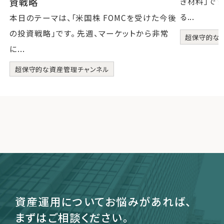
資戦略
き材料」です
る...
本日のテーマは、「米国株 FOMCを受けた今後
の投資戦略」です。 先週、マーケットから非常
超保守的な
に...
超保守的な資産管理チャンネル
資産運用についてお悩みがあれば、
まずはご相談ください。