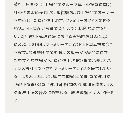
積む。 帰国後は、上場企業グループ傘下の投資顧問会
社の代表取締役として、富裕層および上場企業オーナー
を中心とした資産運用助言、ファミリーオフィス業務を
統括。個人資産から事業資産まで包括的な助言を行
い、資産運用・管理領域における実務経験は25年以上
に及ぶ。 2019年、ファミリーオフィスドットコム株式会社
を設立。金融機関や金融商品の販売から完全に独立し
た中立的な立場から、資産運用、相続・事業承継、ガバ
ナンス設計までを含むファミリーオフィスを提供してい
る。 また2019年より、厚生労働省 年金局 資金運用課
（GPIF所管）の資産運用研修において講師を務め、リス
ク管理手法の普及にも携わる。 慶應義塾大学大学院修
了。