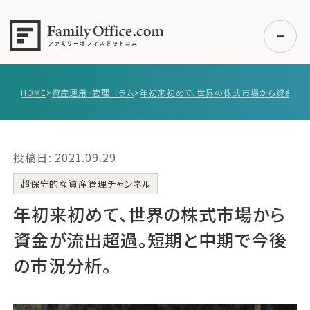
HOME
>
資産運用・管理コラム
>
初めての方へ
ご利用の流れ・プラン
投稿日: 2021.09.29
事例紹介
エキスパート一覧
超保守的な資産管理チャンネル
無料講座
年初来初めて、世界の株式市場から
コラム
資金が流出超過。短期と中期で今後
利用者の声
の市況分析。
無料ご相談
ログイン