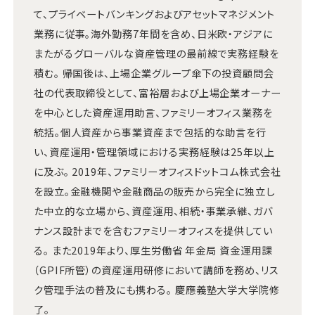
て、プライベートバンキングおよびアセットマネジメント
業務に従事。海外勤務7年間を含め、日米欧・アジアに
またがるグローバルな資産管理の最前線で実務経験を
積む。 帰国後は、上場企業グループ傘下の投資顧問会
社の代表取締役として、富裕層および上場企業オーナー
を中心とした資産運用助言、ファミリーオフィス業務を
統括。個人資産から事業資産まで包括的な助言を行
い、資産運用・管理領域における実務経験は25年以上
に及ぶ。 2019年、ファミリーオフィスドットコム株式会社
を設立。金融機関や金融商品の販売から完全に独立し
た中立的な立場から、資産運用、相続・事業承継、ガバ
ナンス設計までを含むファミリーオフィスを提供してい
る。 また2019年より、厚生労働省 年金局 資金運用課
（GPIF所管）の資産運用研修において講師を務め、リス
ク管理手法の普及にも携わる。 慶應義塾大学大学院修
了。