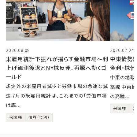
2026.08.08
2026.07.24
米雇用統計下振れが揺らす金融市場～利
中東情勢
上げ観測後退とNY株反発、再騰へ動くゴ
金利・株
ールド
中東の地政
想定外の米雇用者減少と労働市場の急速な減
高騰 中東
速 7月の米雇用統計は、これまでの「労働市場
の高騰...
は底...
米国株
金
米国株
債券（金利）