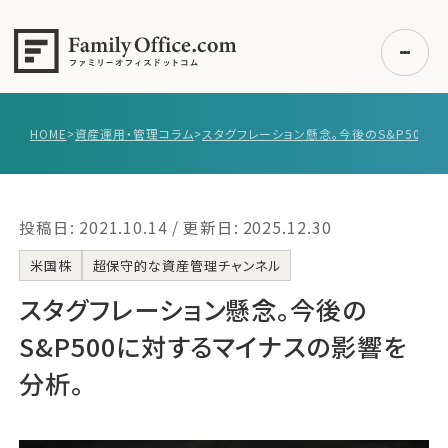
HOME
>
資産運用・管理コラム
>
初めての方へ
ご利用の流れ・プラン
投稿日: 2021.10.14 / 更新日: 2025.12.30
事例紹介
エキスパート一覧
米国株
超保守的な資産管理チャンネル
無料講座
スタグフレーション懸念。今後の
コラム
S&P500に対するマイナスの影響を
利用者の声
分析。
無料ご相談
ログイン