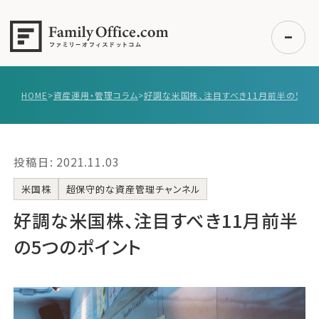
HOME
>
資産運用・管理コラム
>
初めての方へ
ご利用の流れ・プラン
投稿日: 2021.11.03
事例紹介
エキスパート一覧
米国株
超保守的な資産管理チャンネル
無料講座
好調な米国株、注目すべき11月前半
コラム
の5つのポイント
利用者の声
無料ご相談
ログイン