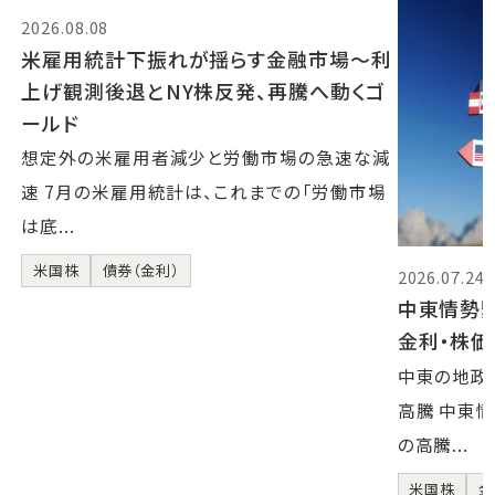
2026.08.08
米雇用統計下振れが揺らす金融市場～利
上げ観測後退とNY株反発、再騰へ動くゴ
ールド
想定外の米雇用者減少と労働市場の急速な減
速 7月の米雇用統計は、これまでの「労働市場
は底...
米国株
債券（金利）
2026.07.24
中東情勢
金利・株
中東の地政
高騰 中東
の高騰...
米国株
金