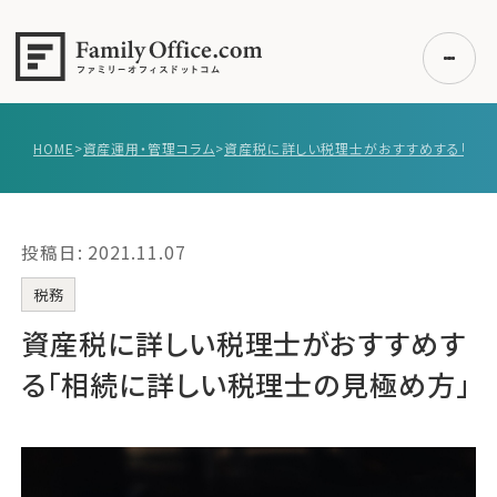
HOME
>
資産運用・管理コラム
>
初めての方へ
ご利用の流れ・プラン
投稿日: 2021.11.07
事例紹介
エキスパート一覧
税務
無料講座
資産税に詳しい税理士がおすすめす
コラム
る「相続に詳しい税理士の見極め方」
利用者の声
無料ご相談
ログイン