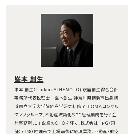
峯本 創生
峯本 創生（Tsukuo MINEMOTO) 銀座創生綜合会計
事務所代表税理士 峯本創生 神奈川県横浜市出身横
浜国立大学大学院経営学研究科修了 ＴＯＭＡコンサル
タンツグループ、不動産流動化ＳＰＣ管理業務を行う会
計事務所、ＩＴ企業のＣＦＯを経て、株式会社ＦＰＧ（東
証：7148）経理部で上場前後に経理業務、不動産・航空