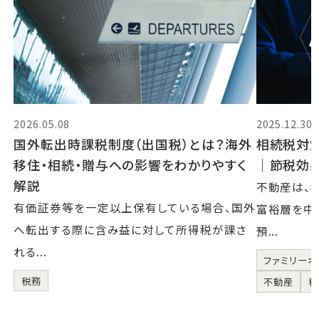
2026.05.08
2025.12.30
国外転出時課税制度（出国税）とは？海外
相続税対
移住・相続・贈与への影響をわかりやすく
｜節税効
解説
不動産は、
有価証券等を一定以上保有している場合、国外
富裕層を中
へ転出する際に含み益に対して所得税が課さ
預...
れる...
ファミリーオ
税務
不動産
税