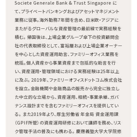
Societe Generale Bank & Trust Singapore に
て、プライベートバンキングおよびアセットマネジメント
業務に従事。海外勤務7年間を含め、日米欧・アジアに
またがるグローバルな資産管理の最前線で実務経験を
積む。 帰国後は、上場企業グループ傘下の投資顧問会
社の代表取締役として、富裕層および上場企業オーナー
を中心とした資産運用助言、ファミリーオフィス業務を
統括。個人資産から事業資産まで包括的な助言を行
い、資産運用・管理領域における実務経験は25年以上
に及ぶ。 2019年、ファミリーオフィスドットコム株式会社
を設立。金融機関や金融商品の販売から完全に独立し
た中立的な立場から、資産運用、相続・事業承継、ガバ
ナンス設計までを含むファミリーオフィスを提供してい
る。 また2019年より、厚生労働省 年金局 資金運用課
（GPIF所管）の資産運用研修において講師を務め、リス
ク管理手法の普及にも携わる。 慶應義塾大学大学院修