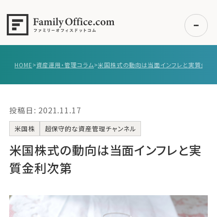
HOME
>
資産運用・管理コラム
>
米国株式の動向は当面インフレと実質金利
初めての方へ
ご利用の流れ・プラン
投稿日: 2021.11.17
事例紹介
エキスパート一覧
米国株
超保守的な資産管理チャンネル
無料講座
米国株式の動向は当面インフレと実
コラム
質金利次第
利用者の声
無料ご相談
ログイン