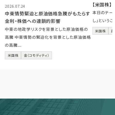
【米国株】2
2026.07.24
本日のテーマ
中東情勢緊迫と原油価格急騰がもたらす
金利・株価への連鎖的影響
し」というこ
中東の地政学リスクを背景とした原油価格の
米国株
超
高騰 中東情勢の緊迫化を背景とした原油価格
の高騰...
米国株
金（コモディティ）