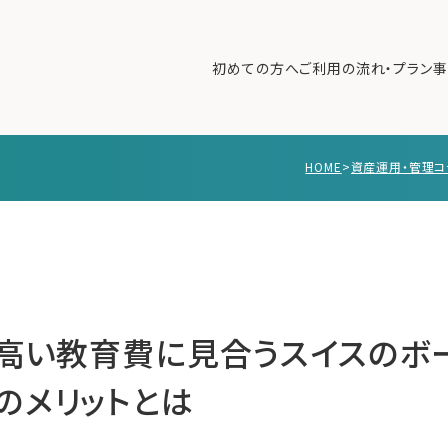
初めての方へ
ご利用の流れ・プラン
事
HOME
>
資産運用・管理コ
初めての方へ
ご利
事例紹介
エキ
無料講座
コラ
利用者の声
無料ご相談
ログイン
】高い教育費に見合うスイスのボ
のメリットとは