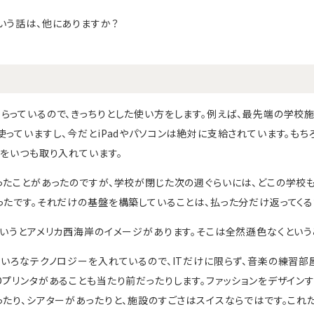
いう話は、他にありますか？
らっているので、きっちりとした使い方をします。例えば、最先端の学校施
使っていますし、今だとiPadやパソコンは絶対に支給されています。もち
のをいつも取り入れています。
ったことがあったのですが、学校が閉じた次の週ぐらいには、どこの学校
ったです。それだけの基盤を構築していることは、払った分だけ返ってく
というとアメリカ西海岸のイメージがあります。そこは全然遜色なくという
ろいろなテクノロジーを入れているので、ITだけに限らず、音楽の練習部
Dプリンタがあることも当たり前だったりします。ファッションをデザイン
ったり、シアターがあったりと、施設のすごさはスイスならではです。これ