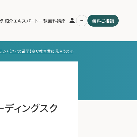
例紹介
エキスパート一覧
無料講座
無料ご相談
ラム
>
【スイス留学】高い教育費に見合うスイスのボーディングスクールならではのメリットとは
運営会社
用の流れ・プラン
ファミリーオフィスとは
スパート一覧
関連書籍
ム
メールマガジン登録
よくある質問
ーディングスク