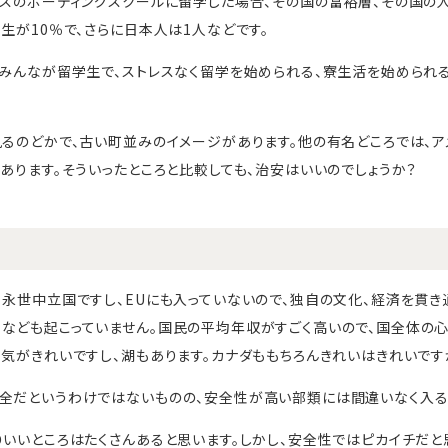
リスのボーディングスクールに留学した場合、その国の富裕層、その国の人
生が10％で、さらに日本人は1人などです。
、みんなが留学生で、ストレスなく留学を始められる、寮生活を始められ
見るのどかで、古い町並みのイメージがあります。他の有名どころでは、ア
ろあります。そういったところと比較しても、治安はいいのでしょうか？
。永世中立国ですし、EUにも入っていないので、独自の文化、経済を貫き
なども起こっていません。国民の平均年収がすごく高いので、国全体の
空気がきれいですし、湖もあります。カナダももちろんきれいはきれいです
全だというわけではないものの、安全性が高い部類には間違いなく入る
りいいところはたくさんあると思います。しかし、安全性ではピカイチだと