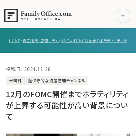
HOME
>
資産運用・管理コラム
>
初めての方へ
ご利用の流れ・プラン
投稿日: 2021.11.28
事例紹介
エキスパート一覧
米国株
超保守的な資産管理チャンネル
無料講座
12月のFOMC開催までボラティリティ
コラム
が上昇する可能性が高い背景につい
利用者の声
て
無料ご相談
ログイン