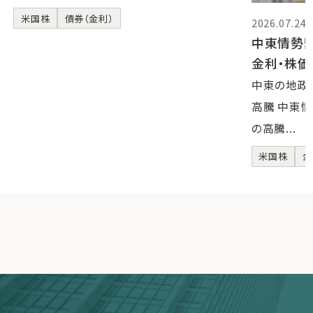
米国株
債券（金利）
2026.07.24
中東情勢
金利・株
中東の地政
高騰 中東
の高騰...
米国株
金