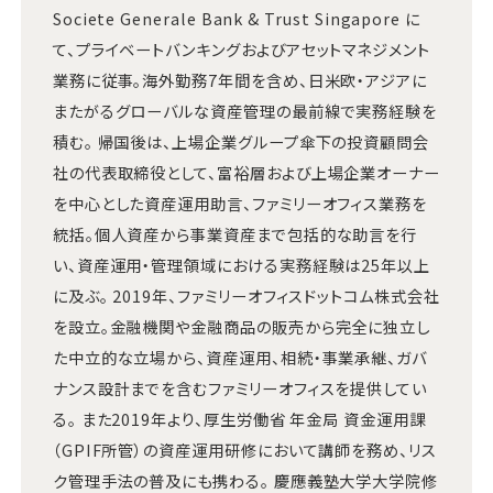
Societe Generale Bank & Trust Singapore に
て、プライベートバンキングおよびアセットマネジメント
業務に従事。海外勤務7年間を含め、日米欧・アジアに
またがるグローバルな資産管理の最前線で実務経験を
積む。 帰国後は、上場企業グループ傘下の投資顧問会
社の代表取締役として、富裕層および上場企業オーナー
を中心とした資産運用助言、ファミリーオフィス業務を
統括。個人資産から事業資産まで包括的な助言を行
い、資産運用・管理領域における実務経験は25年以上
に及ぶ。 2019年、ファミリーオフィスドットコム株式会社
を設立。金融機関や金融商品の販売から完全に独立し
た中立的な立場から、資産運用、相続・事業承継、ガバ
ナンス設計までを含むファミリーオフィスを提供してい
る。 また2019年より、厚生労働省 年金局 資金運用課
（GPIF所管）の資産運用研修において講師を務め、リス
ク管理手法の普及にも携わる。 慶應義塾大学大学院修