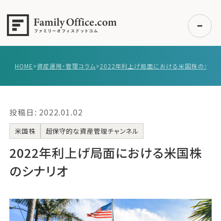
HOME
>
資産運用・管理コラム
>
2022年利上げ局面における米国株のシナ
初めての方へ
ご利用の流れ・プラン
投稿日: 2022.01.02
事例紹介
エキスパート一覧
米国株
超保守的な資産管理チャンネル
無料講座
2022年利上げ局面における米国株
コラム
のシナリオ
利用者の声
無料ご相談
ログイン