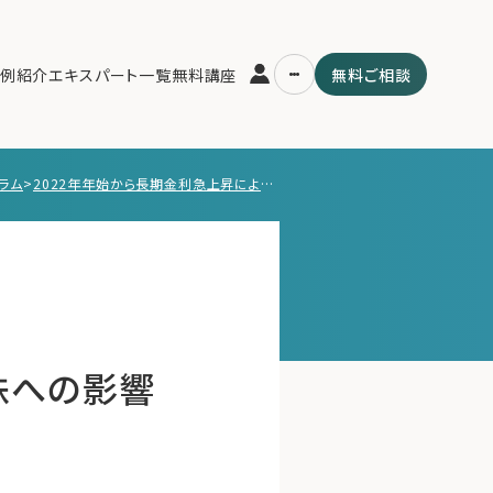
例紹介
エキスパート一覧
無料講座
無料ご相談
ラム
>
2022年年始から長期金利急上昇による米国株への影響は？
運営会社
用の流れ・プラン
ファミリーオフィスとは
スパート一覧
関連書籍
ム
メールマガジン登録
よくある質問
株への影響