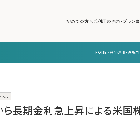
初めての方へ
ご利用の流れ・プラン
事
HOME
>
資産運用・管理コ
初めての方へ
ご利
事例紹介
エキ
無料講座
コラ
利用者の声
ンネル
無料ご相談
ログイン
始から長期金利急上昇による米国