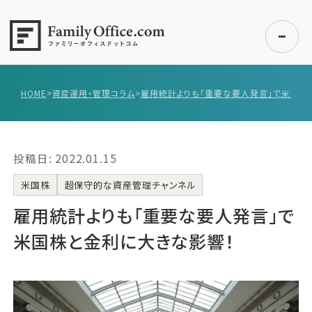
HOME
>
資産運用・管理コラム
>
初めての方へ
ご利用の流れ・プラン
投稿日: 2022.01.15
事例紹介
エキスパート一覧
米国株
超保守的な資産管理チャンネル
無料講座
雇用統計よりも「重要な要人発言」で
コラム
米国株と金利に大きな影響！
利用者の声
無料ご相談
ログイン